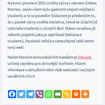
Na konci prosince 2021 vznikla výzva s názvem Změna
Matrixu. Jejím cílem bylo sjednotit stejně smýšlející
studenty a to se povedlo! Důkazem je především to,
že z pouhé výzvy vznikla iniciativa, které se účastní již
celá řada studentů z různých škol. Máme za sebou již
několik projektů jako je například Deklarace
studentů, Paralelní média a samozřejmě také tento
nový web.
Našim hlavním komunikačním kanálem je
Discord
,
určený zejména pro aktivnější tvořitele. Hlavní
informace o aktuálním dění však nalezneš i na jiných
sociálních sítích.