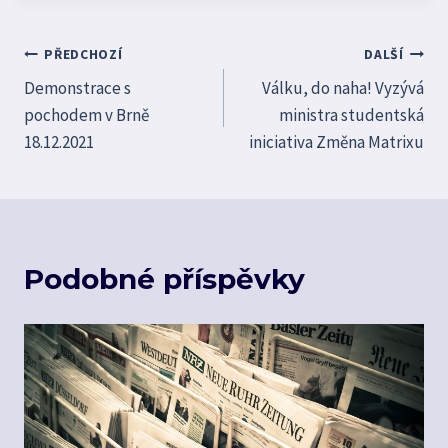
Navigace
PŘEDCHOZÍ
DALŠÍ
Demonstrace s
Válku, do naha! Vyzývá
pro
pochodem v Brně
ministra studentská
příspěvek
18.12.2021
iniciativa Změna Matrixu
Podobné příspěvky