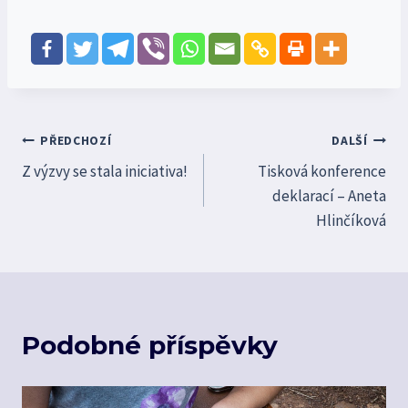
Navigace
PŘEDCHOZÍ
DALŠÍ
Z výzvy se stala iniciativa!
Tisková konference
pro
deklarací – Aneta
příspěvek
Hlinčíková
Podobné příspěvky