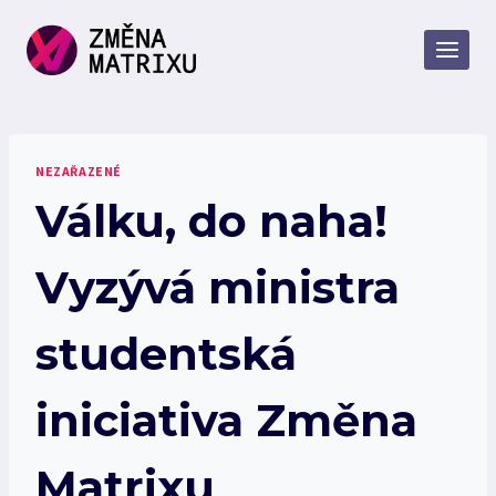
Přeskočit
na
obsah
NEZAŘAZENÉ
Válku, do naha!
Vyzývá ministra
studentská
iniciativa Změna
Matrixu