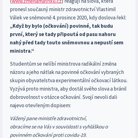
(
www.zmenamatrixu.cz
) reagují na slova, která
pronesl současný ministr zdravotnictví Vlastimil
Válek ve sněmovně 4. prosince 2020, kdy doslova řekl:
„Když by bylo (očkování) povinné, tak budu
první, který se tady připoutá od pasu nahoru
nahý před tady touto sněmovnou a nepustí sem
ministra.“
Studentům se nelíbí ministrova radikální změna
názoru a jeho nátlak na povinné očkování vybraných
skupin obyvatelstva experimentální očkovací látkou.
Vyzývá proto ministra, aby dostál svého slova a bránil
dobrovolnost v otázce očkování. Svojí nevoli dali
najevo otevřeným dopisem:
Vážený pane ministře zdravotnictví,
obracíme se na Vás v souvislosti s vyhláškou o
povinném očkování proti covidu-19.