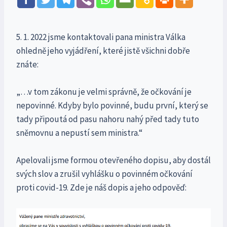
5. 1. 2022 jsme kontaktovali pana ministra Válka
ohledně jeho vyjádření, které jistě všichni dobře
znáte:
„…v tom zákonu je velmi správně, že očkování je
nepovinné. Kdyby bylo povinné, budu první, který se
tady připoutá od pasu nahoru nahý před tady tuto
sněmovnu a nepustí sem ministra.“
Apelovali jsme formou otevřeného dopisu, aby dostál
svých slov a zrušil vyhlášku o povinném očkování
proti covid-19. Zde je náš dopis a jeho odpověď: