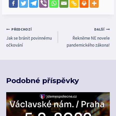
Navigace
PŘEDCHOZÍ
DALŠÍ
Jak se bránit povinnému
Řekněme NE novele
pro
očkování
pandemického zákona!
příspěvek
Podobné příspěvky