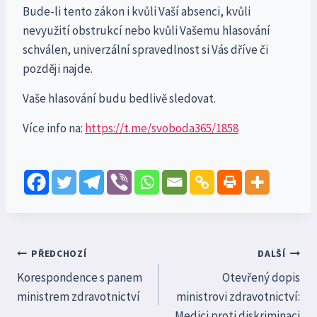
Bude-li tento zákon i kvůli Vaší absenci, kvůli
nevyužití obstrukcí nebo kvůli Vašemu hlasování
schválen, univerzální spravedlnost si Vás dříve či
později najde.
Vaše hlasování budu bedlivě sledovat.
Více info na:
https://t.me/svoboda365/1858
Navigace
PŘEDCHOZÍ
DALŠÍ
Korespondence s panem
Otevřený dopis
pro
ministrem zdravotnictví
ministrovi zdravotnictví:
příspěvek
Medici proti diskriminaci