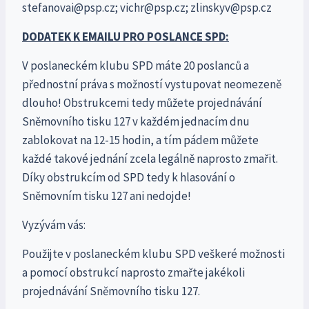
stefanovai@psp.cz; vichr@psp.cz; zlinskyv@psp.cz
DODATEK K EMAILU PRO POSLANCE SPD:
V poslaneckém klubu SPD máte 20 poslanců a
přednostní práva s možností vystupovat neomezeně
dlouho! Obstrukcemi tedy můžete projednávání
Sněmovního tisku 127 v každém jednacím dnu
zablokovat na 12-15 hodin, a tím pádem můžete
každé takové jednání zcela legálně naprosto zmařit.
Díky obstrukcím od SPD tedy k hlasování o
Sněmovním tisku 127 ani nedojde!
Vyzývám vás:
Použijte v poslaneckém klubu SPD veškeré možnosti
a pomocí obstrukcí naprosto zmařte jakékoli
projednávání Sněmovního tisku 127.