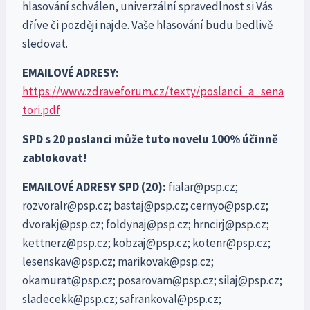
hlasování schválen, univerzální spravedlnost si Vás
dříve či později najde. Vaše hlasování budu bedlivě
sledovat.
EMAILOVÉ ADRESY:
https://www.zdraveforum.cz/texty/poslanci_a_sena
tori.pdf
SPD s 20 poslanci může tuto novelu 100% účinně
zablokovat!
EMAILOVÉ ADRESY SPD (20):
fialar@psp.cz;
rozvoralr@psp.cz; bastaj@psp.cz; cernyo@psp.cz;
dvorakj@psp.cz; foldynaj@psp.cz; hrncirj@psp.cz;
kettnerz@psp.cz; kobzaj@psp.cz; kotenr@psp.cz;
lesenskav@psp.cz; marikovak@psp.cz;
okamurat@psp.cz; posarovam@psp.cz; silaj@psp.cz;
sladecekk@psp.cz; safrankoval@psp.cz;