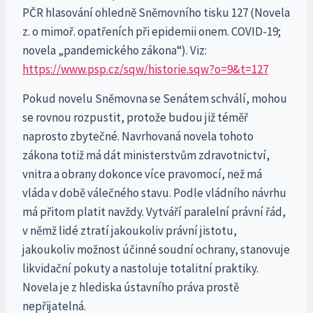
PČR hlasování ohledně Sněmovního tisku 127 (Novela
z. o mimoř. opatřeních při epidemii onem. COVID-19;
novela „pandemického zákona“). Viz:
https://www.psp.cz/sqw/historie.sqw?o=9&t=127
Pokud novelu Sněmovna se Senátem schválí, mohou
se rovnou rozpustit, protože budou již téměř
naprosto zbytečné. Navrhovaná novela tohoto
zákona totiž má dát ministerstvům zdravotnictví,
vnitra a obrany dokonce více pravomocí, než má
vláda v době válečného stavu. Podle vládního návrhu
má přitom platit navždy. Vytváří paralelní právní řád,
v němž lidé ztratí jakoukoliv právní jistotu,
jakoukoliv možnost účinné soudní ochrany, stanovuje
likvidační pokuty a nastoluje totalitní praktiky.
Novela je z hlediska ústavního práva prostě
nepřijatelná.